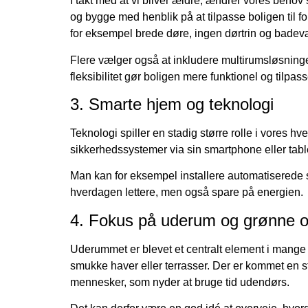
I takt med at vi bliver ældre, ændrer vores behov 
og bygge med henblik på at tilpasse boligen til f
for eksempel brede døre, ingen dørtrin og badevæ
Flere vælger også at inkludere multirumsløsning
fleksibilitet gør boligen mere funktionel og tilpass
3. Smarte hjem og teknologi
Teknologi spiller en stadig større rolle i vores 
sikkerhedssystemer via sin smartphone eller tabl
Man kan for eksempel installere automatiserede sys
hverdagen lettere, men også spare på energien.
4. Fokus på uderum og grønne 
Uderummet er blevet et centralt element i mange n
smukke haver eller terrasser. Der er kommet en st
mennesker, som nyder at bruge tid udendørs.