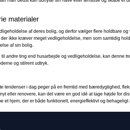
an man bedst kan udnytte sin have eller terrasse og skabe et ud
ie materialer
igeholdelse af deres bolig, og derfor vælger flere holdbare og 
 der ikke kræver meget vedligeholdelse, men som samtidig holder
se af sin bolig.
il andre ting end husarbejde og vedligeholdelse, kan denne tre
erne og stilrent udtryk.
e tendenser i dag peger på en fremtid med bæredygtighed, fleksib
yt eller renovere, kan det være en god idé at tage højde for dis
 et hjem, der er både funktionelt, energieffektivt og behagelig