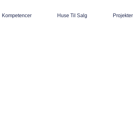
Kompetencer
Huse Til Salg
Projekter
Byggetrends- hvad er oppe i tiden inden for boligbyggeri?