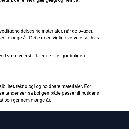
erum, der er let tilgængeligt og nemt at
vedligeholdelsesfrie materialer, når de bygger.
 i mange år. Dette er en vigtig overvejelse, hvis
nd være yderst tiltalende. Det gør boligen
ilitet, teknologi og holdbare materialer. For
se tendenser, så boligen både passer til nutidens
t at bo i gennem mange år.