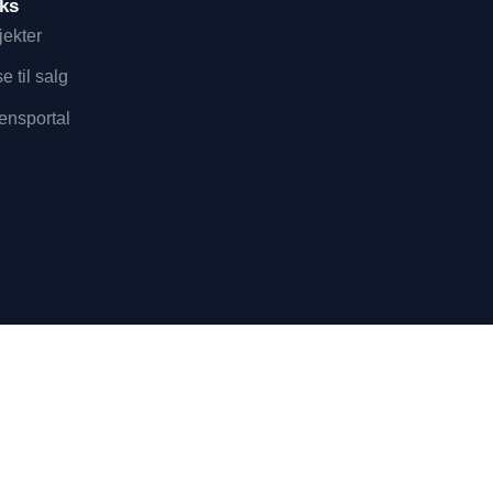
ks
jekter
e til salg
ensportal