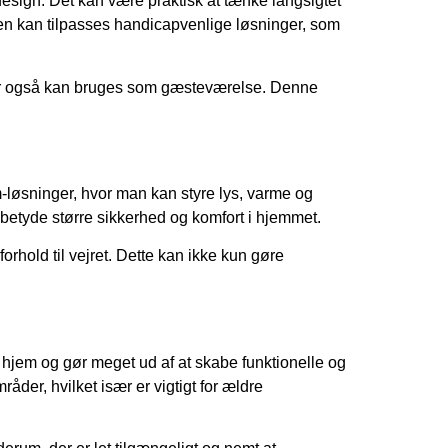
 design. Det kan være praktisk at tænke langsigtet
 den kan tilpasses handicapvenlige løsninger, som
, der også kan bruges som gæsteværelse. Denne
m-løsninger, hvor man kan styre lys, varme og
betyde større sikkerhed og komfort i hjemmet.
orhold til vejret. Dette kan ikke kun gøre
s hjem og gør meget ud af at skabe funktionelle og
der, hvilket især er vigtigt for ældre