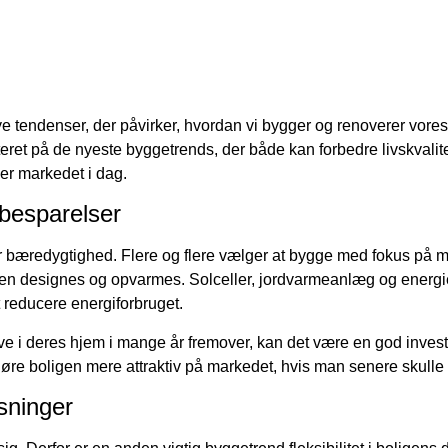
e tendenser, der påvirker, hvordan vi bygger og renoverer vores 
ateret på de nyeste byggetrends, der både kan forbedre livskvalit
er markedet i dag.
ibesparelser
er bæredygtighed. Flere og flere vælger at bygge med fokus på m
n designes og opvarmes. Solceller, jordvarmeanlæg og energieff
t reducere energiforbruget.
ve i deres hjem i mange år fremover, kan det være en god invest
re boligen mere attraktiv på markedet, hvis man senere skulle 
øsninger