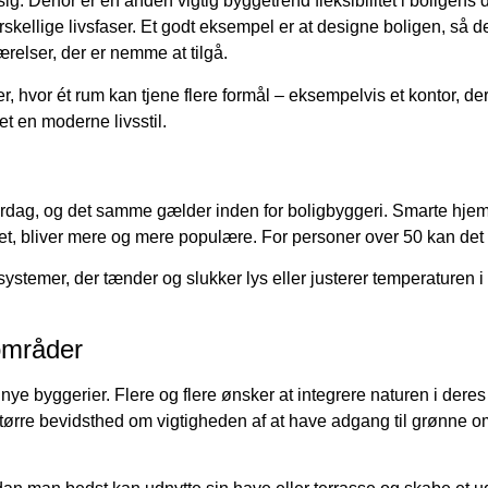
sig. Derfor er en anden vigtig byggetrend fleksibilitet i boligens
orskellige livsfaser. Et godt eksempel er at designe boligen, så
relser, der er nemme at tilgå.
er, hvor ét rum kan tjene flere formål – eksempelvis et kontor
et en moderne livsstil.
hverdag, og det samme gælder inden for boligbyggeri. Smarte hje
et, bliver mere og mere populære. For personer over 50 kan det 
temer, der tænder og slukker lys eller justerer temperaturen i f
områder
ye byggerier. Flere og flere ønsker at integrere naturen i dere
ørre bevidsthed om vigtigheden af at have adgang til grønne områ