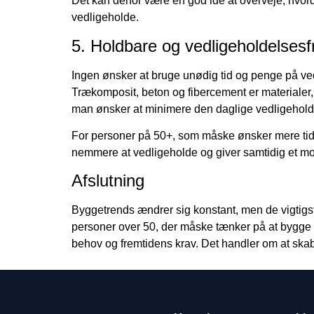
Det kan derfor være en god idé at overveje, hvord
vedligeholde.
5. Holdbare og vedligeholdelsesfr
Ingen ønsker at bruge unødig tid og penge på vedl
Trækomposit, beton og fibercement er materialer,
man ønsker at minimere den daglige vedligeholdel
For personer på 50+, som måske ønsker mere tid t
nemmere at vedligeholde og giver samtidig et mod
Afslutning
Byggetrends ændrer sig konstant, men de vigtigst
personer over 50, der måske tænker på at bygge n
behov og fremtidens krav. Det handler om at skabe