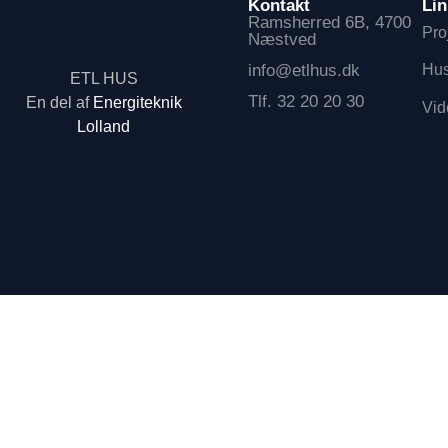
Kontakt
Lin
Ramsherred 6B, 4700
Pro
Næstved
info@etlhus.dk
Hus
ETL HUS
Tlf. 32 20 20 30
En del af
Energiteknik
Vid
Lolland