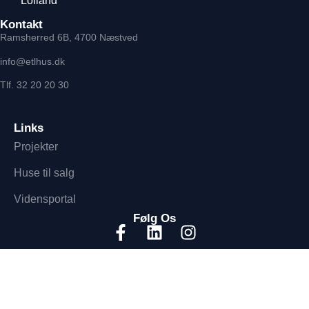
Lolland
Kontakt
Ramsherred 6B, 4700 Næstved
info@etlhus.dk
Tlf. 32 20 20 30
Links
Projekter
Huse til salg
Vidensportal
Følg Os