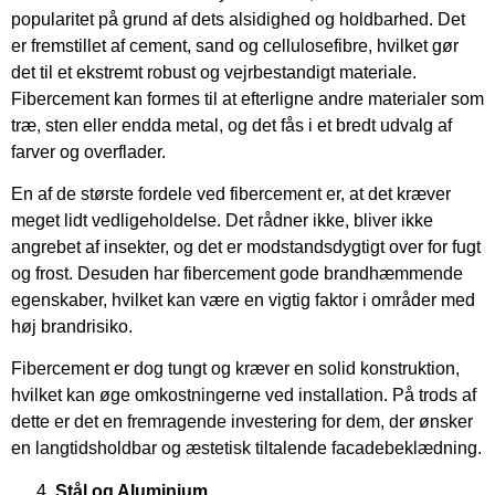
popularitet på grund af dets alsidighed og holdbarhed. Det
er fremstillet af cement, sand og cellulosefibre, hvilket gør
det til et ekstremt robust og vejrbestandigt materiale.
Fibercement kan formes til at efterligne andre materialer som
træ, sten eller endda metal, og det fås i et bredt udvalg af
farver og overflader.
En af de største fordele ved fibercement er, at det kræver
meget lidt vedligeholdelse. Det rådner ikke, bliver ikke
angrebet af insekter, og det er modstandsdygtigt over for fugt
og frost. Desuden har fibercement gode brandhæmmende
egenskaber, hvilket kan være en vigtig faktor i områder med
høj brandrisiko.
Fibercement er dog tungt og kræver en solid konstruktion,
hvilket kan øge omkostningerne ved installation. På trods af
dette er det en fremragende investering for dem, der ønsker
en langtidsholdbar og æstetisk tiltalende facadebeklædning.
Stål og Aluminium