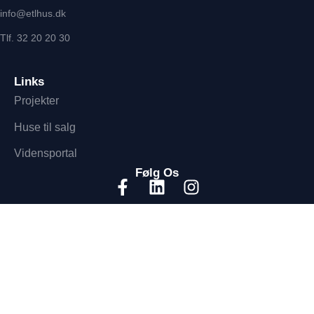
info@etlhus.dk
Tlf. 32 20 20 30
Links
Projekter
Huse til salg
Vidensportal
Følg Os