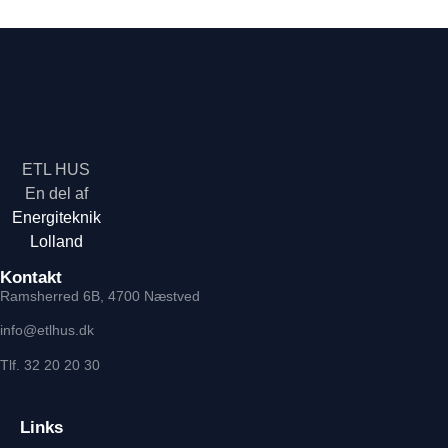
ETL HUS
En del af
Energiteknik
Lolland
Kontakt
Ramsherred 6B, 4700 Næstved
info@etlhus.dk
Tlf. 32 20 20 30
Links