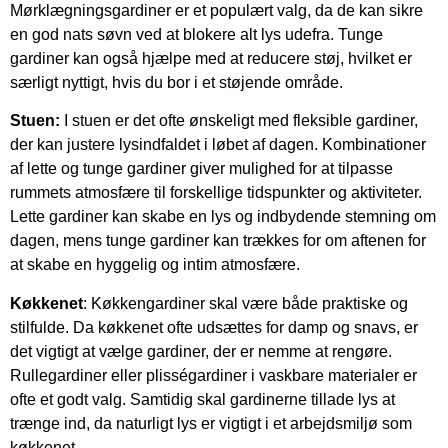
Mørklægningsgardiner er et populært valg, da de kan sikre
en god nats søvn ved at blokere alt lys udefra. Tunge
gardiner kan også hjælpe med at reducere støj, hvilket er
særligt nyttigt, hvis du bor i et støjende område.
Stuen:
I stuen er det ofte ønskeligt med fleksible gardiner,
der kan justere lysindfaldet i løbet af dagen. Kombinationer
af lette og tunge gardiner giver mulighed for at tilpasse
rummets atmosfære til forskellige tidspunkter og aktiviteter.
Lette gardiner kan skabe en lys og indbydende stemning om
dagen, mens tunge gardiner kan trækkes for om aftenen for
at skabe en hyggelig og intim atmosfære.
Køkkenet
: Køkkengardiner skal være både praktiske og
stilfulde. Da køkkenet ofte udsættes for damp og snavs, er
det vigtigt at vælge gardiner, der er nemme at rengøre.
Rullegardiner eller plisségardiner i vaskbare materialer er
ofte et godt valg. Samtidig skal gardinerne tillade lys at
trænge ind, da naturligt lys er vigtigt i et arbejdsmiljø som
køkkenet.