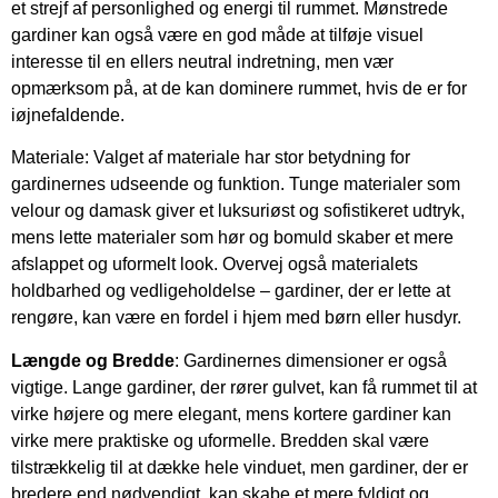
et strejf af personlighed og energi til rummet. Mønstrede
gardiner kan også være en god måde at tilføje visuel
interesse til en ellers neutral indretning, men vær
opmærksom på, at de kan dominere rummet, hvis de er for
iøjnefaldende.
Materiale: Valget af materiale har stor betydning for
gardinernes udseende og funktion. Tunge materialer som
velour og damask giver et luksuriøst og sofistikeret udtryk,
mens lette materialer som hør og bomuld skaber et mere
afslappet og uformelt look. Overvej også materialets
holdbarhed og vedligeholdelse – gardiner, der er lette at
rengøre, kan være en fordel i hjem med børn eller husdyr.
Længde og Bredde
: Gardinernes dimensioner er også
vigtige. Lange gardiner, der rører gulvet, kan få rummet til at
virke højere og mere elegant, mens kortere gardiner kan
virke mere praktiske og uformelle. Bredden skal være
tilstrækkelig til at dække hele vinduet, men gardiner, der er
bredere end nødvendigt, kan skabe et mere fyldigt og