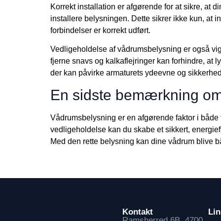
Korrekt installation er afgørende for at sikre, at d
installere belysningen. Dette sikrer ikke kun, at
forbindelser er korrekt udført.
Vedligeholdelse af vådrumsbelysning er også vigt
fjerne snavs og kalkaflejringer kan forhindre, at 
der kan påvirke armaturets ydeevne og sikkerhed
En sidste bemærkning o
Vådrumsbelysning er en afgørende faktor i både fu
vedligeholdelse kan du skabe et sikkert, energief
Med den rette belysning kan dine vådrum blive båd
Kontakt
Lin
Ramsherred 6B, 4700