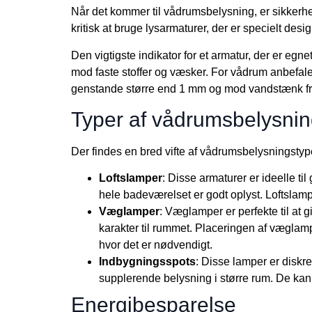
Når det kommer til vådrumsbelysning, er sikkerhed
kritisk at bruge lysarmaturer, der er specielt desi
Den vigtigste indikator for et armatur, der er egnet
mod faste stoffer og væsker. For vådrum anbefales
genstande større end 1 mm og mod vandstænk fra 
Typer af vådrumsbelysni
Der findes en bred vifte af vådrumsbelysningsty
Loftslamper
: Disse armaturer er ideelle til
hele badeværelset er godt oplyst. Loftslampe
Væglamper
: Væglamper er perfekte til at 
karakter til rummet. Placeringen af væglamper
hvor det er nødvendigt.
Indbygningsspots
: Disse lamper er diskr
supplerende belysning i større rum. De kan
Energibesparelse