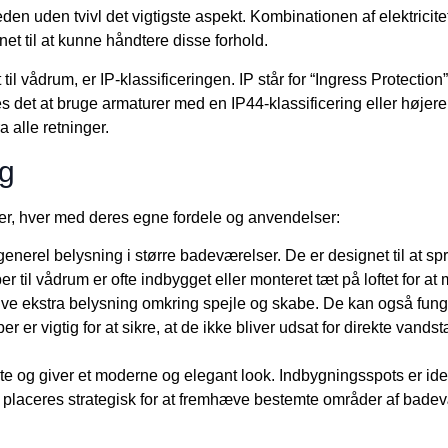
en uden tvivl det vigtigste aspekt. Kombinationen af elektricitet
gnet til at kunne håndtere disse forhold.
 til vådrum, er IP-klassificeringen. IP står for “Ingress Protection
 det at bruge armaturer med en IP44-klassificering eller højere.
alle retninger.
ng
per, hver med deres egne fordele og anvendelser:
 generel belysning i større badeværelser. De er designet til at sp
r til vådrum er ofte indbygget eller monteret tæt på loftet for at
give ekstra belysning omkring spejle og skabe. De kan også funge
 er vigtig for at sikre, at de ikke bliver udsat for direkte vands
ete og giver et moderne og elegant look. Indbygningsspots er ide
 placeres strategisk for at fremhæve bestemte områder af badev