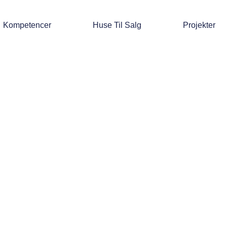
Kompetencer
Huse Til Salg
Projekter
Vådrumsbelysning- en præcis guide