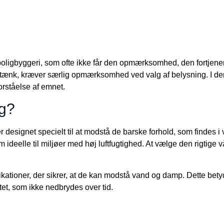
boligbyggeri, som ofte ikke får den opmærksomhed, den fortjen
tænk, kræver særlig opmærksomhed ved valg af belysning. I denne
orståelse af emnet.
g?
r designet specielt til at modstå de barske forhold, som findes i
m ideelle til miljøer med høj luftfugtighed. At vælge den rigtig
kationer, der sikrer, at de kan modstå vand og damp. Dette betyd
alitet, som ikke nedbrydes over tid.