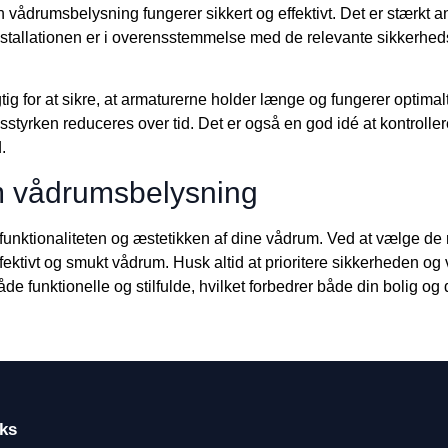
in vådrumsbelysning fungerer sikkert og effektivt. Det er stærkt anb
 installationen er i overensstemmelse med de relevante sikkerhed
ig for at sikre, at armaturerne holder længe og fungerer optima
lysstyrken reduceres over tid. Det er også en god idé at kontrolle
.
m vådrumsbelysning
nktionaliteten og æstetikken af dine vådrum. Ved at vælge de rig
fektivt og smukt vådrum. Husk altid at prioritere sikkerheden og 
e funktionelle og stilfulde, hvilket forbedrer både din bolig og 
ks