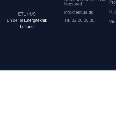
Pro
Næstved
info@etlhus.dk
Hus
ETL HUS
Tlf. 32 20 20 30
En del af
Energiteknik
Vid
Lolland