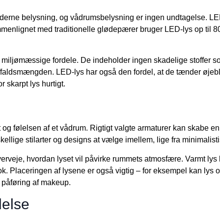
derne belysning, og vådrumsbelysning er ingen undtagelse. LED
menlignet med traditionelle glødepærer bruger LED-lys op til 80
iljømæssige fordele. De indeholder ingen skadelige stoffer som
affaldsmængden. LED-lys har også den fordel, at de tænder øjebl
r skarpt lys hurtigt.
og følelsen af et vådrum. Rigtigt valgte armaturer kan skabe e
ellige stilarter og designs at vælge imellem, lige fra minimalis
overveje, hvordan lyset vil påvirke rummets atmosfære. Varmt l
ook. Placeringen af lysene er også vigtig – for eksempel kan lys
r påføring af makeup.
delse